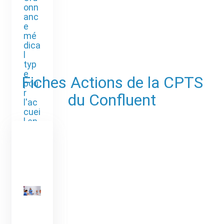
onn
anc
e
mé
dica
l
typ
e
Fiches Actions de la CPTS
pou
r
du Confluent
l'ac
cuei
l en
crè
che
publ
ique
sur
Con
flan
s-
Sai
nte-