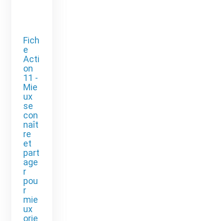
Hon
orin
e
Ce
Fich
e
docu
Acti
men
on
t a
11 -
Mie
été
ux
réali
se
sé
con
par
naît
re
les
et
Doct
part
eurs
age
Flori
r
pou
an
r
LE
mie
BRU
ux
N et
orie