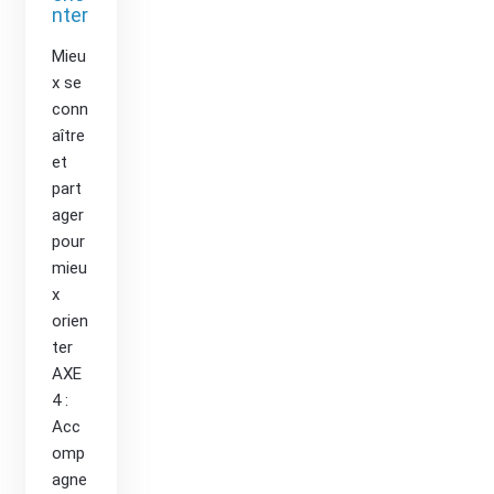
nter
Nicol
as
Mieu
DURI
x se
EZ
conn
en
aître
part
et
enari
part
at
ager
avec
pour
Mad
mieu
ame
x
Julie
orien
PER
ter
SON
AXE
NE,
4 :
référ
Acc
ente
omp
sant
agne
é et