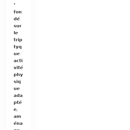
°
𝗳𝗼𝗻
𝗱𝗲́
𝘀𝘂𝗿
𝗹𝗲
𝘁𝗿𝗶𝗽
𝘁𝘆𝗾
𝘂𝗲 :
𝗮𝗰𝘁𝗶
𝘃𝗶𝘁𝗲́
𝗽𝗵𝘆
𝘀𝗶𝗾
𝘂𝗲
𝗮𝗱𝗮
𝗽𝘁𝗲́
𝗲,
𝗮𝗺
𝗲́𝗻𝗮