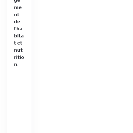
𝗴𝗲
𝗺𝗲
𝗻𝘁
𝗱𝗲
𝗹’𝗵𝗮
𝗯𝗶𝘁𝗮
𝘁 𝗲𝘁
𝗻𝘂𝘁
𝗿𝗶𝘁𝗶𝗼
𝗻.