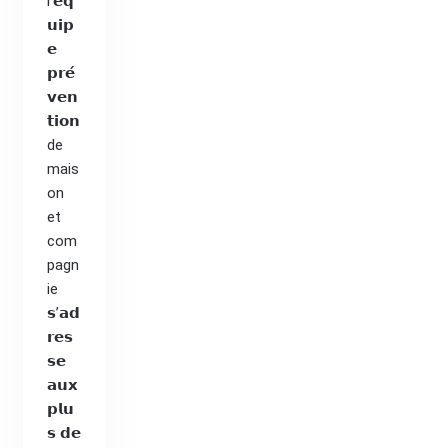
l'𝗲́𝗾
𝘂𝗶𝗽
𝗲
𝗽𝗿𝗲́
𝘃𝗲𝗻
𝘁𝗶𝗼𝗻
de
mais
on
et
com
pagn
ie
𝘀’𝗮𝗱
𝗿𝗲𝘀
𝘀𝗲
𝗮𝘂𝘅
𝗽𝗹𝘂
𝘀 𝗱𝗲