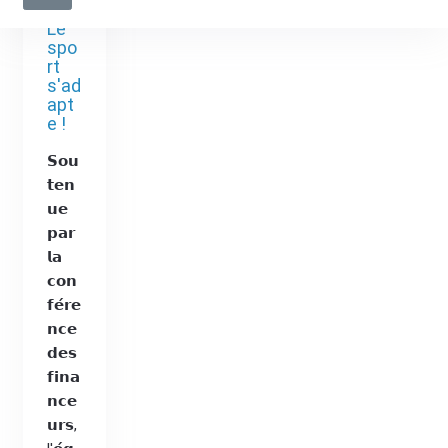
Le
spo
rt
s'ad
apt
e !
𝗦𝗼𝘂
𝘁𝗲𝗻
𝘂𝗲
𝗽𝗮𝗿
𝗹𝗮
𝗰𝗼𝗻
𝗳𝗲́𝗿𝗲
𝗻𝗰𝗲
𝗱𝗲𝘀
𝗳𝗶𝗻𝗮
𝗻𝗰𝗲
𝘂𝗿𝘀,