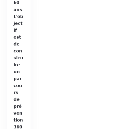
𝟲𝟬
𝗮𝗻𝘀.
𝗟’𝗼𝗯
𝗷𝗲𝗰𝘁
𝗶𝗳
𝗲𝘀𝘁
𝗱𝗲
𝗰𝗼𝗻
𝘀𝘁𝗿𝘂
𝗶𝗿𝗲
𝘂𝗻
𝗽𝗮𝗿
𝗰𝗼𝘂
𝗿𝘀
𝗱𝗲
𝗽𝗿𝗲́
𝘃𝗲𝗻
𝘁𝗶𝗼𝗻
𝟯𝟲𝟬